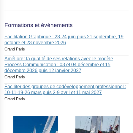
e
o
u
m
e
Formations et événements
s
s
Facilitation Graphique : 23-24 juin puis 21 septembre, 19
a
octobre et 23 novembre 2026
g
Grand Paris
e
Améliorer la qualité de ses relations avec le modèle
*
Process Communication : 03 et 04 décembre et 15
décembre 2026 puis 12 janvier 2027
Grand Paris
Faciliter des groupes de codéveloppement professionnel :
10-11-19-26 mars puis 2-9 avril et 11 mai 2027
Grand Paris