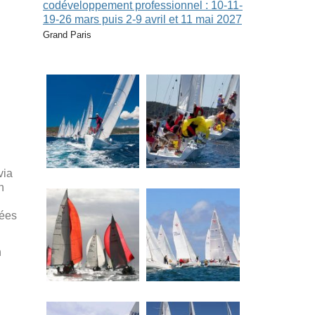
codéveloppement professionnel : 10-11-
19-26 mars puis 2-9 avril et 11 mai 2027
Grand Paris
via
n
nées
n