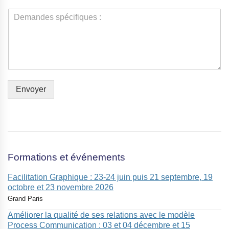
m
l
C
b
*
o
r
m
e
m
s
e
n
t
a
Envoyer
i
r
e
o
u
m
e
Formations et événements
s
s
Facilitation Graphique : 23-24 juin puis 21 septembre, 19
a
octobre et 23 novembre 2026
g
Grand Paris
e
Améliorer la qualité de ses relations avec le modèle
*
Process Communication : 03 et 04 décembre et 15