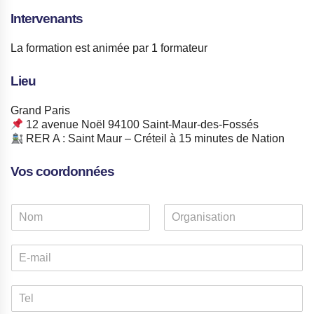
Intervenants
La formation est animée par 1 formateur
Lieu
Grand Paris
12 avenue Noël 94100 Saint-Maur-des-Fossés
RER A : Saint Maur – Créteil à 15 minutes de Nation
Vos coordonnées
N
o
P
N
m
r
o
E
*
é
m
-
n
m
o
N
m
a
o
i