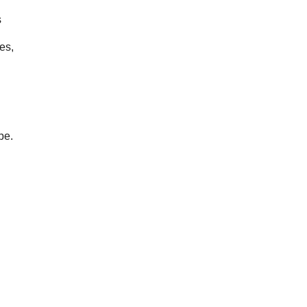
s
es,
pe.