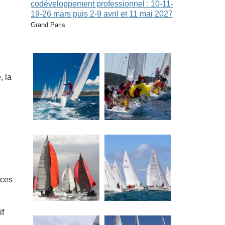
codéveloppement professionnel : 10-11-
19-26 mars puis 2-9 avril et 11 mai 2027
Grand Paris
, la
nces
if