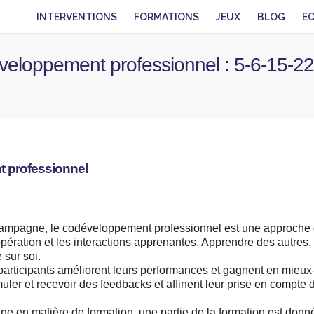
INTERVENTIONS
FORMATIONS
JEUX
BLOG
E
veloppement professionnel : 5-6-15-22-
t professionnel
hampagne, le codéveloppement professionnel est une approche
oopération et les interactions apprenantes. Apprendre des autres,
 sur soi.
participants améliorent leurs performances et gagnent en mieux
muler et recevoir des feedbacks et affinent leur prise en compte 
nne en matière de formation, une partie de la formation est donn