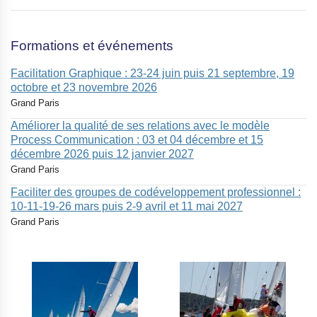
o
u
m
e
Formations et événements
s
s
Facilitation Graphique : 23-24 juin puis 21 septembre, 19
a
octobre et 23 novembre 2026
g
Grand Paris
e
Améliorer la qualité de ses relations avec le modèle
*
Process Communication : 03 et 04 décembre et 15
décembre 2026 puis 12 janvier 2027
Grand Paris
Faciliter des groupes de codéveloppement professionnel :
10-11-19-26 mars puis 2-9 avril et 11 mai 2027
Grand Paris