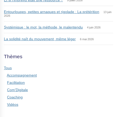
Et si l’imprévu était une ressource ?
9 juillet 2026
Entourloupes, petites arnaques et rigolade : La prétérition
13 juin
2026
Systémique : le mot, la méthode, le malentendu
4 juin 2026
La solidité naît du mouvement, même léger
6 mai 2026
Thèmes
Tous
Accompagnement
Facilitation
Com'Digitale
Coaching
Vidéos