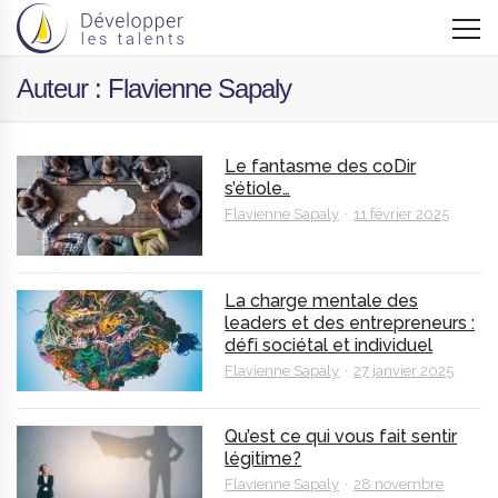
Auteur : Flavienne Sapaly
Le fantasme des coDir
s’étiole…
Flavienne Sapaly
11 février 2025
La charge mentale des
leaders et des entrepreneurs :
défi sociétal et individuel
Flavienne Sapaly
27 janvier 2025
Qu’est ce qui vous fait sentir
légitime?
Flavienne Sapaly
28 novembre