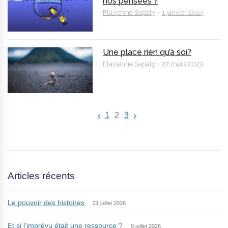
nos pensées ?
Flavienne Sapaly
1 janvier 2024
Une place rien qu’à soi?
Flavienne Sapaly
27 mars 2023
1
2
3
Articles récents
Le pouvoir des histoires
21 juillet 2026
Et si l’imprévu était une ressource ?
9 juillet 2026