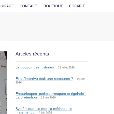
QUIPAGE
CONTACT
BOUTIQUE
COCKPIT
Articles récents
Le pouvoir des histoires
21 juillet 2026
Et si l’imprévu était une ressource ?
9 juillet
2026
Entourloupes, petites arnaques et rigolade :
La prétérition
13 juin 2026
Systémique : le mot, la méthode, le
malentendu
4 juin 2026