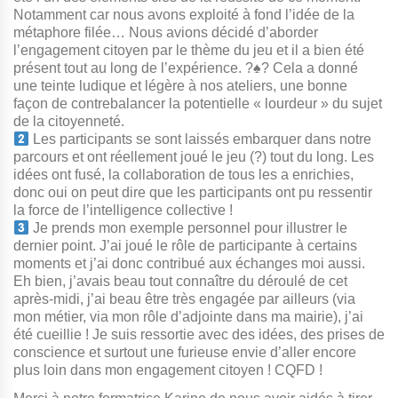
Notamment car nous avons exploité à fond l’idée de la
métaphore filée… Nous avions décidé d’aborder
l’engagement citoyen par le thème du jeu et il a bien été
présent tout au long de l’expérience. ?
♠️
? Cela a donné
une teinte ludique et légère à nos ateliers, une bonne
façon de contrebalancer la potentielle « lourdeur » du sujet
de la citoyenneté.
Les participants se sont laissés embarquer dans notre
parcours et ont réellement joué le jeu (?) tout du long. Les
idées ont fusé, la collaboration de tous les a enrichies,
donc oui on peut dire que les participants ont pu ressentir
la force de l’intelligence collective !
Je prends mon exemple personnel pour illustrer le
dernier point. J’ai joué le rôle de participante à certains
moments et j’ai donc contribué aux échanges moi aussi.
Eh bien, j’avais beau tout connaître du déroulé de cet
après-midi, j’ai beau être très engagée par ailleurs (via
mon métier, via mon rôle d’adjointe dans ma mairie), j’ai
été cueillie ! Je suis ressortie avec des idées, des prises de
conscience et surtout une furieuse envie d’aller encore
plus loin dans mon engagement citoyen ! CQFD !