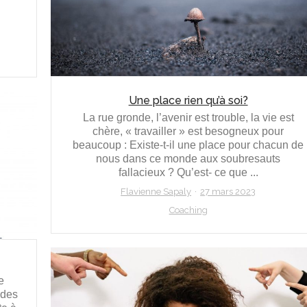
Une place rien qu’à soi?
La rue gronde, l’avenir est trouble, la vie est
chère, « travailler » est besogneux pour
beaucoup : Existe-t-il une place pour chacun de
nous dans ce monde aux soubresauts
fallacieux ? Qu’est- ce que ...
Flavienne Sapaly
27 mars 2023
Coaching
e
 des