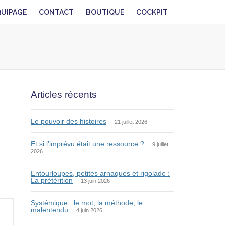
QUIPAGE
CONTACT
BOUTIQUE
COCKPIT
Articles récents
Le pouvoir des histoires
21 juillet 2026
Et si l’imprévu était une ressource ?
9 juillet
2026
Entourloupes, petites arnaques et rigolade :
La prétérition
13 juin 2026
Systémique : le mot, la méthode, le
malentendu
4 juin 2026