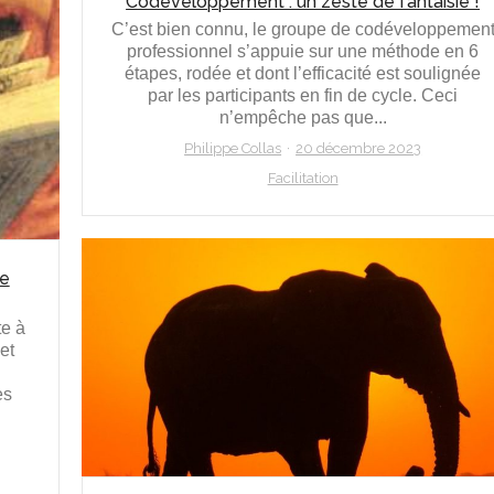
Codéveloppement : un zeste de fantaisie !
C’est bien connu, le groupe de codéveloppemen
professionnel s’appuie sur une méthode en 6
étapes, rodée et dont l’efficacité est soulignée
par les participants en fin de cycle. Ceci
n’empêche pas que...
Philippe Collas
20 décembre 2023
Facilitation
de
te à
et
é
es